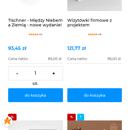
Tischner - Między Niebem
Wizytówki firmowe z
a Ziemią - nowe wydanie!
projektem
5.0
4.9
93,45 zł
121,77 zł
Cena netto:
89,00 zł
Cena netto:
99,00 zł
-
+
szt.
do koszyka
do koszyka