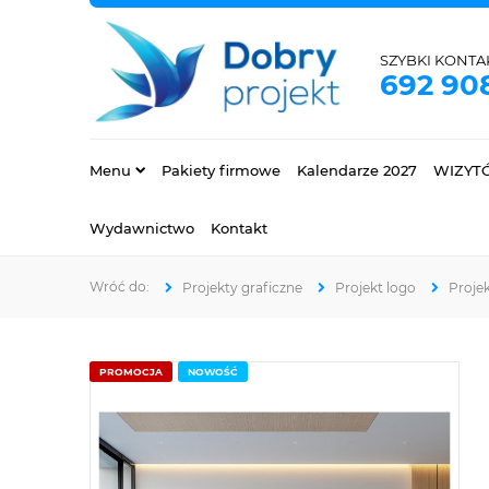
SZYBKI KONTA
692 90
Menu
Pakiety firmowe
Kalendarze 2027
WIZYT
Wydawnictwo
Kontakt
Projekty graficzne
Projekt logo
Proje
PROMOCJA
NOWOŚĆ