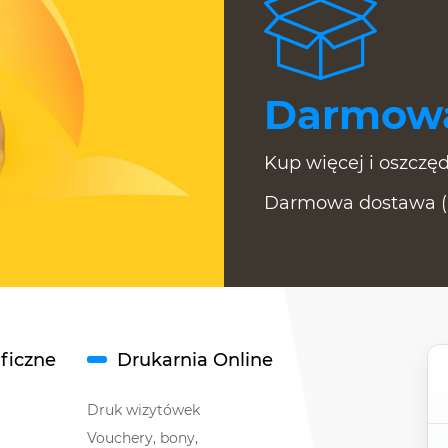
Darmowa
Kup więcej i oszczęd
Darmowa dostawa (In
aficzne
Drukarnia Online
Druk wizytówek
Vouchery, bony,