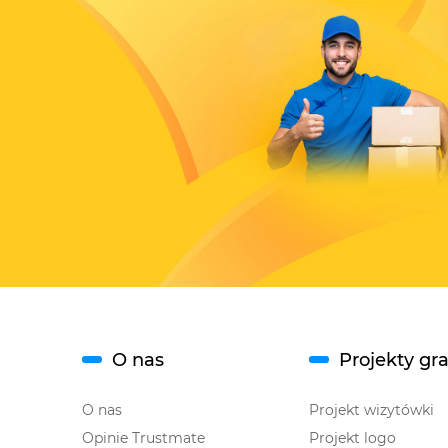
O nas
Projekty gr
O nas
Projekt wizytówki
Opinie Trustmate
Projekt logo