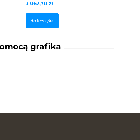
3 062,70 zł
1 474,77 
do koszyka
do kosz
pomocą grafika