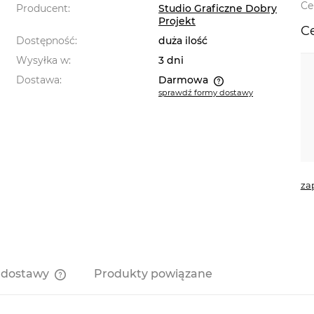
Ce
Producent:
Studio Graficzne Dobry
Projekt
Ce
Dostępność:
duża ilość
Wysyłka w:
3 dni
Dostawa:
Darmowa
sprawdź formy dostawy
Cena nie zawiera ewentualnych
kosztów płatności
za
 dostawy
Produkty powiązane
Cena nie zawiera ewentualnych