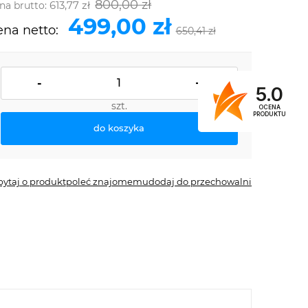
800,00 zł
613,77 zł
na brutto:
499,00 zł
na netto:
650,41 zł
-
+
5.0
szt.
OCENA
PRODUKTU
do koszyka
pytaj o produkt
poleć znajomemu
dodaj do przechowalni