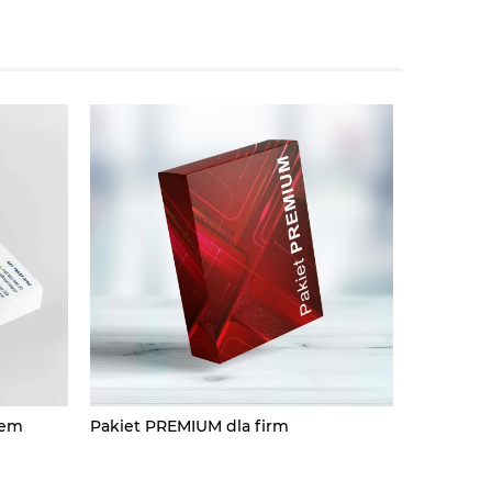
tem
Pakiet PREMIUM dla firm
Pakiet BI