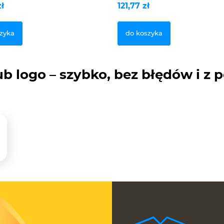
zł
121,77 zł
zyka
do koszyka
b logo – szybko, bez błędów i z 