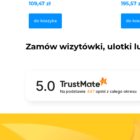
109,47 zł
195,57 
do koszyka
do kos
Zamów wizytówki, ulotki lu
5.0
Na podstawie
447
opinii
z całego okresu