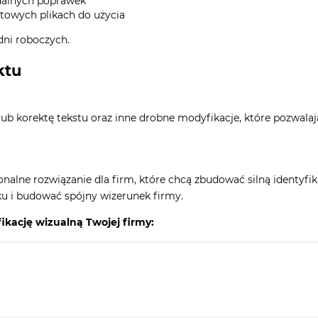
tualnych poprawek
otowych plikach do użycia
dni roboczych.
ktu
lub korektę tekstu oraz inne drobne modyfikacje, które pozwala
alne rozwiązanie dla firm, które chcą zbudować silną identyfika
ku i budować spójny wizerunek firmy.
ikację wizualną Twojej firmy: