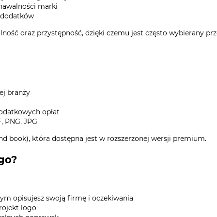
nawalności marki
h dodatków
ność oraz przystępność, dzięki czemu jest często wybierany prze
ej branży
dodatkowych opłat
F, PNG, JPG
d book), która dostępna jest w rozszerzonej wersji premium.
ogo?
rym opisujesz swoją firmę i oczekiwania
ojekt logo