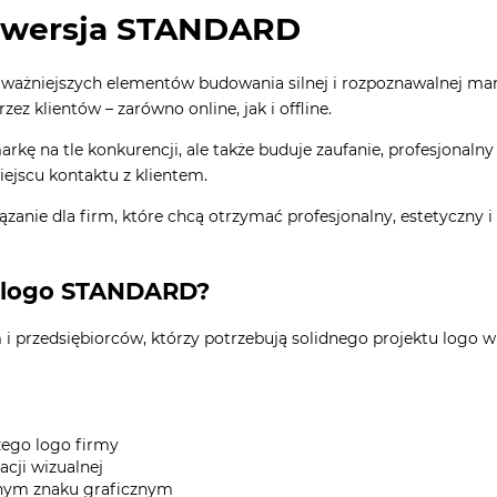
kosztów płatności
 – wersja STANDARD
najważniejszych elementów budowania silnej i rozpoznawalnej mar
zez klientów – zarówno online, jak i offline.
kę na tle konkurencji, ale także buduje zaufanie, profesjonaln
ejscu kontaktu z klientem.
anie dla firm, które chcą otrzymać profesjonalny, estetyczny i
t logo STANDARD?
przedsiębiorców, którzy potrzebują solidnego projektu logo w 
zego logo firmy
acji wizualnej
alnym znaku graficznym