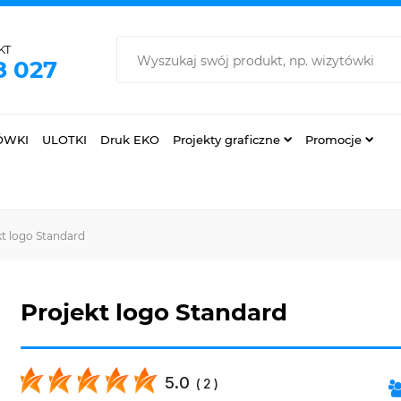
KT
8 027
ÓWKI
ULOTKI
Druk EKO
Projekty graficzne
Promocje
kt logo Standard
Projekt logo Standard
5.0
(
2
)