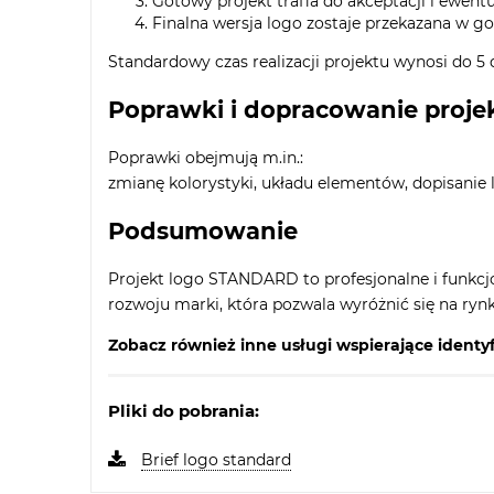
Gotowy projekt trafia do akceptacji i ewen
Finalna wersja logo zostaje przekazana w g
Standardowy czas realizacji projektu wynosi do 5 
Poprawki i dopracowanie proje
Poprawki obejmują m.in.:
zmianę kolorystyki, układu elementów, dopisanie 
Podsumowanie
Projekt logo STANDARD to profesjonalne i funkcjon
rozwoju marki, która pozwala wyróżnić się na ryn
Zobacz również inne usługi wspierające identyf
Pliki do pobrania:
Brief logo standard