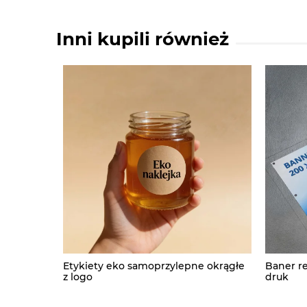
Inni kupili również
Etykiety eko samoprzylepne okrągłe
Baner re
z logo
druk