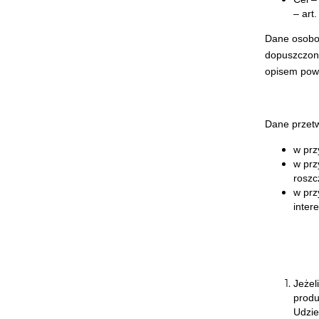
– art.
Dane osobow
dopuszczony
opisem pow
Dane przetw
w prz
w prz
roszc
w prz
inter
Jeżel
produ
Udzie