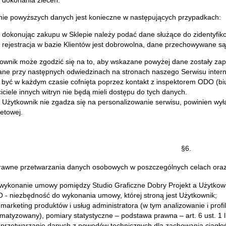
ie powyższych danych jest konieczne w następujących przypadkach:
dokonując zakupu w Sklepie należy podać dane służące do zidentyfi
rejestracja w bazie Klientów jest dobrowolna, dane przechowywane są 
ownik może zgodzić się na to, aby wskazane powyżej dane zostały za
ne przy następnych odwiedzinach na stronach naszego Serwisu inter
być w każdym czasie cofnięta poprzez kontakt z inspektorem ODO (
bi
iciele innych witryn nie będą mieli dostępu do tych danych.
i Użytkownik nie zgadza się na personalizowanie serwisu, powinien wył
netowej.
§6.
awne przetwarzania danych osobowych w poszczególnych celach oraz 
 wykonanie umowy pomiędzy Studio Graficzne Dobry Projekt a Użytkownik
- niezbędność do wykonania umowy, której stroną jest Użytkownik;
 marketing produktów i usług administratora (w tym analizowanie i pr
matyzowany), pomiary statystyczne – podstawa prawna – art. 6 ust. 1 li
 przetwarzanie danych z powodów technicznych dla zachowania ciągłośc