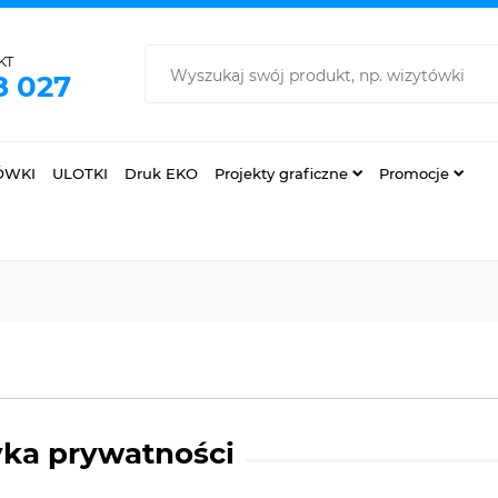
KT
8 027
ÓWKI
ULOTKI
Druk EKO
Projekty graficzne
Promocje
yka prywatności