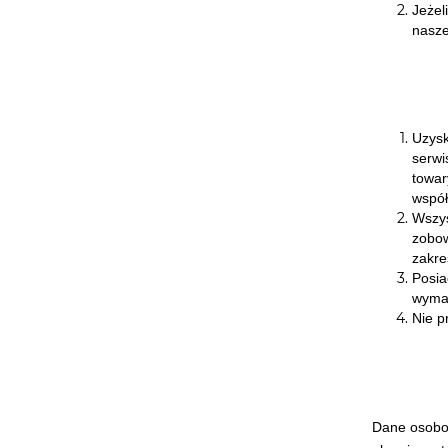
Jeżel
nasze
Uzysk
serwi
towar
współ
Wszys
zobow
zakre
Posia
wymag
Nie p
Dane osobow