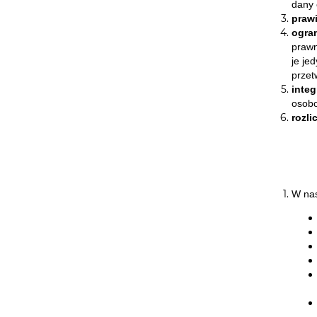
dany 
praw
ogra
prawn
je je
przet
integ
osobo
rozli
W nas