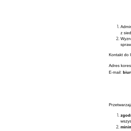
Admin
z sie
Wyzna
spraw
Kontakt do
Adres kore
E-mail:
biu
Przetwarza
zgodn
wszys
minim