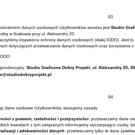
§3.
istratorem danych osobowych Użytkowników serwisu jest
Studio Gra
dzibą w Krakowie przy ul. Aleksandry 20.
czyliśmy inspektora ochrony danych osobowych (dalej IODO). Jest to 
ach dotyczących przetwarzania danych osobowych oraz korzystania z
 IODO:
spondencyjny:
Studio Graficzne Dobry Projekt, ul. Aleksandry 20, 3
ro@studiodobryprojekt.pl
§4.
jąc dane osobowe Użytkowników, stosujemy zasady:
ości z prawem, rzetelności i przejrzystości
: przetwarzamy dane os
tkich kwestiach z tym związanych informujemy wyczerpująco osoby, kt
alizacji i adekwatności danych
: przetwarzamy tylko te dane (adekwa