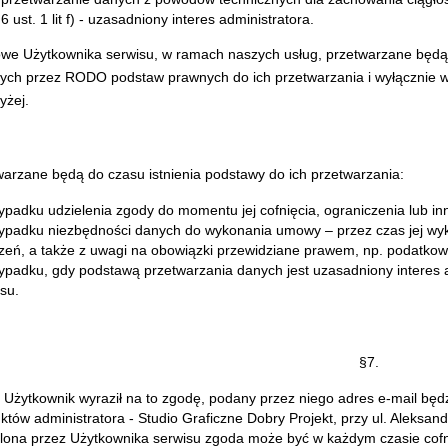
 6 ust. 1 lit f) - uzasadniony interes administratora.
e Użytkownika serwisu, w ramach naszych usług, przetwarzane będą 
ch przez RODO podstaw prawnych do ich przetwarzania i wyłącznie w
yżej.
arzane będą do czasu istnienia podstawy do ich przetwarzania:
ypadku udzielenia zgody do momentu jej cofnięcia, ograniczenia lub in
ypadku niezbędności danych do wykonania umowy – przez czas jej wy
zeń, a także z uwagi na obowiązki przewidziane prawem, np. podatkow
ypadku, gdy podstawą przetwarzania danych jest uzasadniony interes a
esu.
§7.
i Użytkownik wyraził na to zgodę, podany przez niego adres e-mail b
któw administratora - Studio Graficzne Dobry Projekt, przy ul. Aleksan
lona przez Użytkownika serwisu zgoda może być w każdym czasie cofn