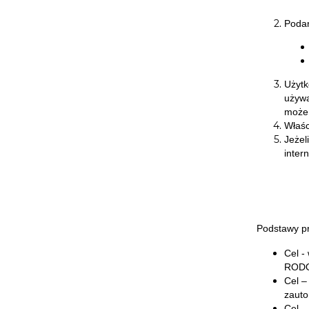
Podan
Użytk
używa
może 
Właśc
Jeżel
inter
Podstawy pr
Cel -
RODO 
Cel –
zauto
Cel –