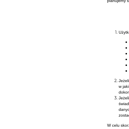
planujemy ta
Użytk
Jeżel
w jak
dokon
Jeżel
świad
danyc
zosta
W celu skor