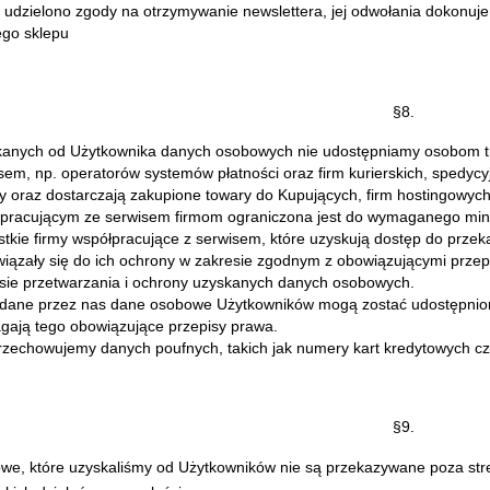
i udzielono zgody na otrzymywanie newslettera, jej odwołania dokonuje 
go sklepu
§8.
anych od Użytkownika danych osobowych nie udostępniamy osobom tr
sem, np. operatorów systemów płatności oraz firm kurierskich, spedycyj
y oraz dostarczają zakupione towary do Kupujących, firm hostingowyc
pracującym ze serwisem firmom ograniczona jest do wymaganego mi
tkie firmy współpracujące z serwisem, które uzyskują dostęp do prz
iązały się do ich ochrony w zakresie zgodnym z obowiązującymi prze
sie przetwarzania i ochrony uzyskanych danych osobowych.
dane przez nas dane osobowe Użytkowników mogą zostać udostępnione
ają tego obowiązujące przepisy prawa.
rzechowujemy danych poufnych, takich jak numery kart kredytowych c
§9.
e, które uzyskaliśmy od Użytkowników nie są przekazywane poza str