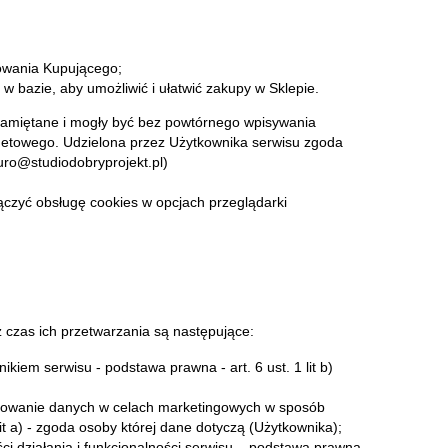
kowania Kupującego;
w bazie, aby umożliwić i ułatwić zakupy w Sklepie.
pamiętane i mogły być bez powtórnego wpisywania
netowego. Udzielona przez Użytkownika serwisu zgoda
uro@studiodobryprojekt.pl
)
ączyć obsługę cookies w opcjach przeglądarki
czas ich przetwarzania są następujące:
iem serwisu - podstawa prawna - art. 6 ust. 1 lit b)
ofilowanie danych w celach marketingowych w sposób
t a) - zgoda osoby której dane dotyczą (Użytkownika);
i działania i funkcjonalności serwisu – podstawa prawna