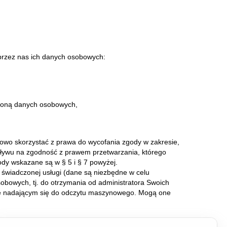
przez nas ich danych osobowych:
hroną danych osobowych,
owo skorzystać z prawa do wycofania zgody w zakresie,
pływu na zgodność z prawem przetwarzania, którego
dy wskazane są w § 5 i § 7 powyżej.
świadczonej usługi (dane są niezbędne w celu
obowych, tj. do otrzymania od administratora Swoich
e nadającym się do odczytu maszynowego. Mogą one
rem lub z Inspektorem Ochrony Danych Osobowych IODO