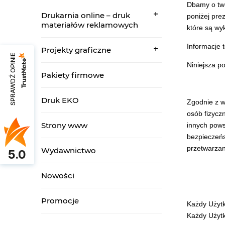
Dbamy o two
Drukarnia online – druk
poniżej pre
materiałów reklamowych
które są wy
Informacje 
Projekty graficzne
SPRAWDŹ OPINIE
Niniejsza p
Pakiety firmowe
Druk EKO
Zgodnie z w
osób fizycz
Strony www
innych pow
bezpieczeńs
przetwarzan
Wydawnictwo
5.0
Nowości
Promocje
Każdy Użytk
Każdy Użytk