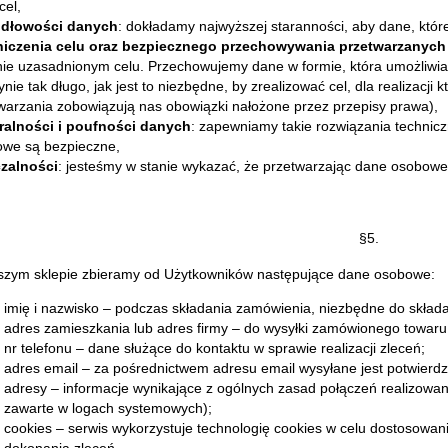
cel,
idłowości danych
: dokładamy najwyższej staranności, aby dane, któr
niczenia celu oraz bezpiecznego przechowywania przetwarzanyc
ie uzasadnionym celu. Przechowujemy dane w formie, która umożliwia 
dynie tak długo, jak jest to niezbędne, by zrealizować cel, dla realizacj
warzania zobowiązują nas obowiązki nałożone przez przepisy prawa),
ralności i poufności danych
: zapewniamy takie rozwiązania technicz
we są bezpieczne,
czalności
: jesteśmy w stanie wykazać, że przetwarzając dane osobowe
§5.
zym sklepie zbieramy od Użytkowników następujące dane osobowe:
imię i nazwisko – podczas składania zamówienia, niezbędne do skład
adres zamieszkania lub adres firmy – do wysyłki zamówionego towaru
nr telefonu – dane służące do kontaktu w sprawie realizacji zleceń;
adres email – za pośrednictwem adresu email wysyłane jest potwierd
adresy – informacje wynikające z ogólnych zasad połączeń realizowany
zawarte w logach systemowych);
cookies – serwis wykorzystuje technologię cookies w celu dostosowani
dokonania zleceń.