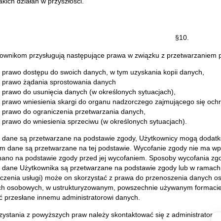
kich działań w przyszłości.
§10.
ownikom przysługują następujące prawa w związku z przetwarzaniem 
prawo dostępu do swoich danych, w tym uzyskania kopii danych,
prawo żądania sprostowania danych
prawo do usunięcia danych (w określonych sytuacjach),
prawo wniesienia skargi do organu nadzorczego zajmującego się oc
prawo do ograniczenia przetwarzania danych,
prawo do wniesienia sprzeciwu (w określonych sytuacjach).
i dane są przetwarzane na podstawie zgody, Użytkownicy mogą dodatk
im dane są przetwarzane na tej podstawie. Wycofanie zgody nie ma w
ano na podstawie zgody przed jej wycofaniem. Sposoby wycofania zgo
i dane Użytkownika są przetwarzane na podstawie zgody lub w ramach 
czenia usługi) może on skorzystać z prawa do przenoszenia danych os
h osobowych, w ustrukturyzowanym, powszechnie używanym formaci
ć przesłane innemu administratorowi danych.
zystania z powyższych praw należy skontaktować się z administrato