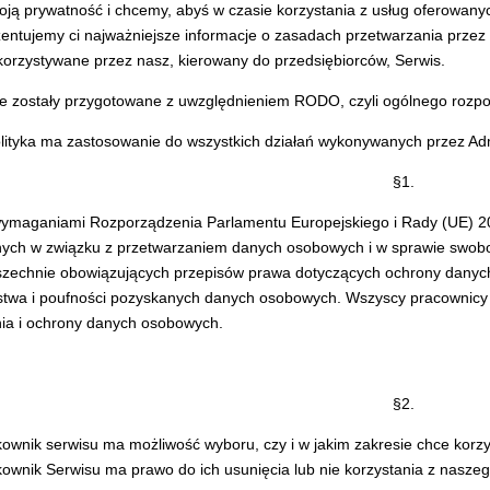
ją prywatność i chcemy, abyś w czasie korzystania z usług oferowanyc
zentujemy ci najważniejsze informacje o zasadach przetwarzania prze
korzystywane przez nasz, kierowany do przedsiębiorców, Serwis.
te zostały przygotowane z uwzględnieniem RODO, czyli ogólnego rozpo
olityka ma zastosowanie do wszystkich działań wykonywanych przez Adm
§1.
ymaganiami Rozporządzenia Parlamentu Europejskiego i Rady (UE) 201
nych w związku z przetwarzaniem danych osobowych i w sprawie swobo
szechnie obowiązujących przepisów prawa dotyczących ochrony danyc
twa i poufności pozyskanych danych osobowych. Wszyscy pracownicy s
ia i ochrony danych osobowych.
§2.
ownik serwisu ma możliwość wyboru, czy i w jakim zakresie chce korzys
ownik Serwisu ma prawo do ich usunięcia lub nie korzystania z nasze