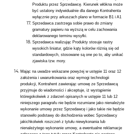
Produktu przez Sprzedawcę. Kierunek włókna może
być ustalony indywidualnie dla danego Kontrahenta
wyłącznie przy arkuszach plano w formacie B1 i A1
Sprzedawca zastrzega sobie prawo do zmiany
gramatury papieru na wyższą w celu zachowania
deklarowanego terminu wysyłki.
Sprzedawca realizując Produkty stosuje rastry
wysokich liniatur, gdzie kąty kolorów różnią się od
standardowych, stosowane są one po to, aby unikać
zjawiska tzw. mory.
Mając na uwadze wskazane powyżej w ustępie 11 oraz 12
założenia i uwarunkowania oraz wymogi technologii
produkcji, Kontrahent zawierając umowę ze Sprzedawcą
przyjmuje do wiadomości i akceptuje, iż wystąpienie
któregokolwiek z zdarzeń opisanych w ustępie 11 lub 12
niniejszego paragrafu nie będzie rozumiane jako nienależyte
wykonanie umowy przez Sprzedawcę i jako takie nie będzie
stanowiło podstawy do dochodzenia wobec Sprzedawcy
jakichkolwiek roszczeń z tytułu niewykonania lub
nienależytego wykonanie umowy, a ewentualne reklamacje