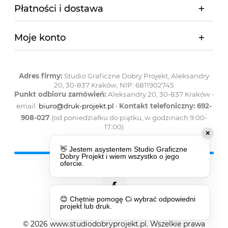
Płatności i dostawa
Moje konto
Adres firmy:
Studio Graficzne Dobry Projekt, Aleksandry
20, 30-837 Kraków, NIP: 6811902745
Punkt odbioru zamówień:
Aleksandry 20, 30-837 Kraków •
email:
biuro@druk-projekt.pl
•
Kontakt telefoniczny: 692-
908-027
(od poniedziałku do piątku, w godzinach 9:00-
17:00)
✕
👋 Jestem asystentem Studio Graficzne
Dobry Projekt i wiem wszystko o jego
ofercie.
😊 Chętnie pomogę Ci wybrać odpowiedni
projekt lub druk.
© 2026 www.studiodobryprojekt.pl. Wszelkie prawa