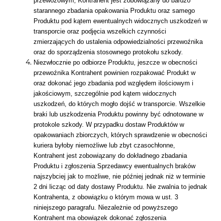
przewozowym, Kontrahent jest zobowiązany do bardzo
starannego zbadania opakowania Produktu oraz samego
Produktu pod kątem ewentualnych widocznych uszkodzeń w
transporcie oraz podjęcia wszelkich czynności
zmierzających do ustalenia odpowiedzialności przewoźnika
oraz do sporządzenia stosownego protokołu szkody.
Niezwłocznie po odbiorze Produktu, jeszcze w obecności
przewoźnika Kontrahent powinien rozpakować Produkt w
oraz dokonać jego zbadania pod względem ilościowym i
jakościowym, szczególnie pod kątem widocznych
uszkodzeń, do których mogło dojść w transporcie. Wszelkie
braki lub uszkodzenia Produktu powinny być odnotowane w
protokole szkody. W przypadku dostaw Produktów w
opakowaniach zbiorczych, których sprawdzenie w obecności
kuriera byłoby niemożliwe lub zbyt czasochłonne,
Kontrahent jest zobowiązany do dokładnego zbadania
Produktu i zgłoszenia Sprzedawcy ewentualnych braków
najszybciej jak to możliwe, nie później jednak niż w terminie
2 dni licząc od daty dostawy Produktu. Nie zwalnia to jednak
Kontrahenta, z obowiązku o którym mowa w ust. 3
niniejszego paragrafu. Niezależnie od powyższego
Kontrahent ma obowiązek dokonać zgłoszenia