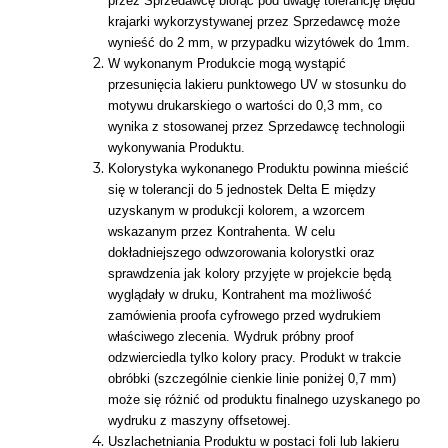
przez Sprzedawcę biorąc pod uwagę tolerancję błędu
krajarki wykorzystywanej przez Sprzedawcę może
wynieść do 2 mm, w przypadku wizytówek do 1mm.
W wykonanym Produkcie mogą wystąpić
przesunięcia lakieru punktowego UV w stosunku do
motywu drukarskiego o wartości do 0,3 mm, co
wynika z stosowanej przez Sprzedawcę technologii
wykonywania Produktu.
Kolorystyka wykonanego Produktu powinna mieścić
się w tolerancji do 5 jednostek Delta E między
uzyskanym w produkcji kolorem, a wzorcem
wskazanym przez Kontrahenta. W celu
dokładniejszego odwzorowania kolorystki oraz
sprawdzenia jak kolory przyjęte w projekcie będą
wyglądały w druku, Kontrahent ma możliwość
zamówienia proofa cyfrowego przed wydrukiem
właściwego zlecenia. Wydruk próbny proof
odzwierciedla tylko kolory pracy. Produkt w trakcie
obróbki (szczególnie cienkie linie poniżej 0,7 mm)
może się różnić od produktu finalnego uzyskanego po
wydruku z maszyny offsetowej.
Uszlachetniania Produktu w postaci foli lub lakieru