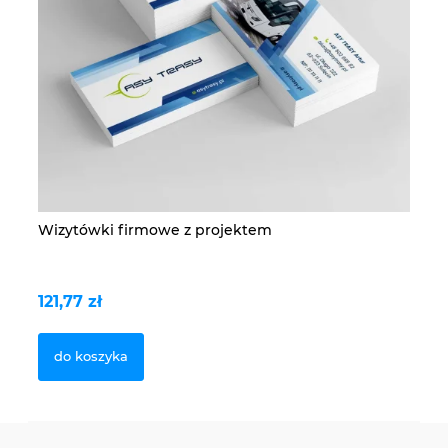
Wizytówki firmowe z projektem
Ro
121,77 zł
39
do koszyka