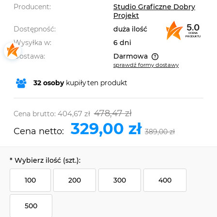
Producent:
Studio Graficzne Dobry
Projekt
5.0
Dostępność:
duża ilość
OCENA
PRODUKTU
Wysyłka w:
6 dni
Dostawa:
Darmowa
sprawdź formy dostawy
Cena nie zawiera ewentualnych kosztów płatności
32
osoby
kupiły
ten produkt
478,47 zł
404,67 zł
Cena brutto:
329,00 zł
Cena netto:
389,00 zł
*
Wybierz ilość (szt.):
100
200
300
400
500