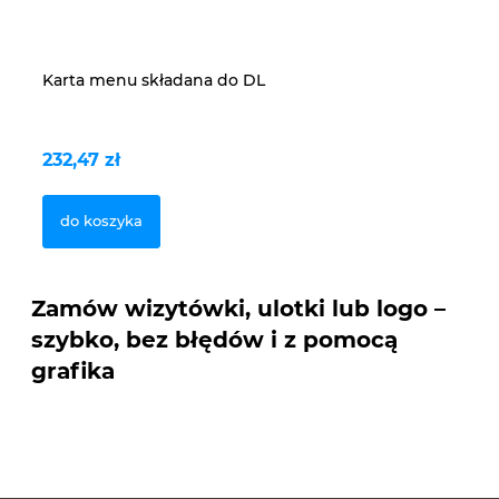
Karta menu składana do DL
Vo
dr
232,47 zł
49
do koszyka
Zamów wizytówki, ulotki lub logo –
szybko, bez błędów i z pomocą
grafika