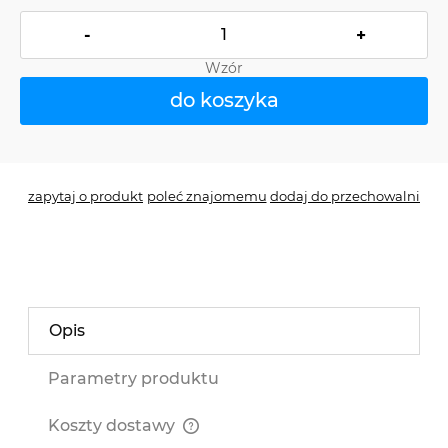
-
+
Wzór
do koszyka
*
- Pole wymagane
zapytaj o produkt
poleć znajomemu
dodaj do przechowalni
Opis
Parametry produktu
Koszty dostawy
Cena nie zawiera ewentualnych kosztów płatności