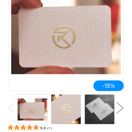
-
15
%
5.0
(
7
)